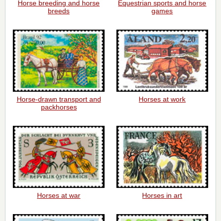
Horse breeding and horse
Equestrian sports and horse
breeds
games
Horse-drawn transport and
Horses at work
packhorses
Horses at war
Horses in art