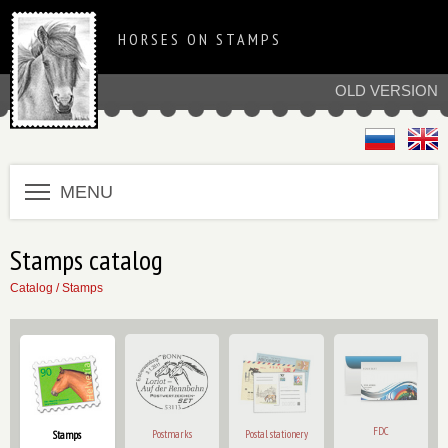
HORSES ON STAMPS
OLD VERSION
MENU
Stamps catalog
Catalog
/ Stamps
FDC
Postmarks
Postal stationery
Stamps