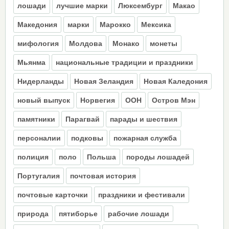
лошади
лучшие марки
Люксембург
Макао
Македония
марки
Марокко
Мексика
мифология
Молдова
Монако
монеты
Мьянма
национальные традиции и праздники
Нидерланды
Новая Зеландия
Новая Каледония
новый выпуск
Норвегия
ООН
Остров Мэн
памятники
Парагвай
парады и шествия
персоналии
подковы
пожарная служба
полиция
поло
Польша
породы лошадей
Португалия
почтовая история
почтовые карточки
праздники и фестивали
природа
пятиборье
рабочие лошади