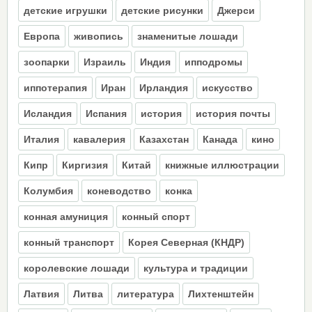
детские игрушки
детские рисунки
Джерси
Европа
живопись
знаменитые лошади
зоопарки
Израиль
Индия
ипподромы
иппотерапия
Иран
Ирландия
искусство
Исландия
Испания
история
история почты
Италия
кавалерия
Казахстан
Канада
кино
Кипр
Киргизия
Китай
книжные иллюстрации
Колумбия
коневодство
конка
конная амуниция
конный спорт
конный транспорт
Корея Северная (КНДР)
королевские лошади
культура и традиции
Латвия
Литва
литература
Лихтенштейн