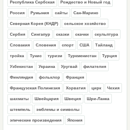
Республика Сербская
Рождество и Новый год
Россия
Румыния
сайты
Сан-Марино
Северная Корея (КНДР)
сельское хозяйство
Сербия
Сингапур
сказки
скачки
скульптура
Словакия
Словения
спорт
США
Тайланд
тройка
Тунис
туризм
Туркменистан
Турция
Узбекистан
Украина
Уругвай
филателия
Финляндия
фольклор
Франция
Французская Полинезия
Хорватия
цирк
Чехия
шахматы
Швейцария
Швеция
Шри-Ланка
штемпель
эмблемы и символы
эпические произведения
Япония