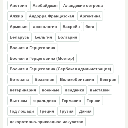
Австрия
Азрбайджан
Аландские острова
Алжир
Андорра Французская
Аргентина
Армения
археология
Бахрейн
бега
Беларусь
Бельгия
Болгария
Босния и Герцеговина
Босния и Герцеговина (Moстар)
Босния и Герцеговина (Сербская администрация)
Ботсвана
Бразилия
Великобритания
Венгрия
ветеринария
военные
всадники
выставки
Вьетнам
геральдика
Германия
Гернси
Год лошади
Греция
Грузия
Дания
декоративно-прикладное искусство