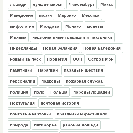
лошади
лучшие марки
Люксембург
Макао
Македония
марки
Марокко
Мексика
мифология
Молдова
Монако
монеты
Мьянма
национальные традиции и праздники
Нидерланды
Новая Зеландия
Новая Каледония
новый выпуск
Норвегия
ООН
Остров Мэн
памятники
Парагвай
парады и шествия
персоналии
подковы
пожарная служба
полиция
поло
Польша
породы лошадей
Португалия
почтовая история
почтовые карточки
праздники и фестивали
природа
пятиборье
рабочие лошади