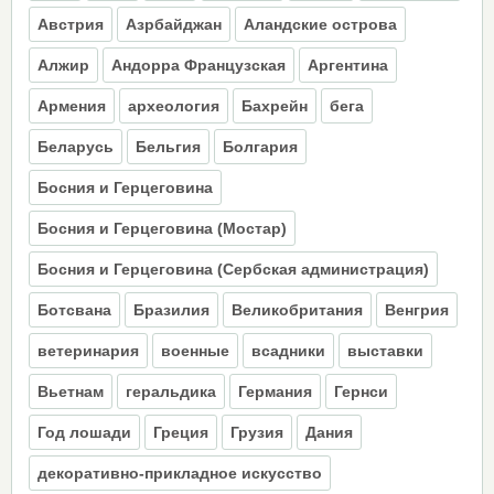
Австрия
Азрбайджан
Аландские острова
Алжир
Андорра Французская
Аргентина
Армения
археология
Бахрейн
бега
Беларусь
Бельгия
Болгария
Босния и Герцеговина
Босния и Герцеговина (Moстар)
Босния и Герцеговина (Сербская администрация)
Ботсвана
Бразилия
Великобритания
Венгрия
ветеринария
военные
всадники
выставки
Вьетнам
геральдика
Германия
Гернси
Год лошади
Греция
Грузия
Дания
декоративно-прикладное искусство