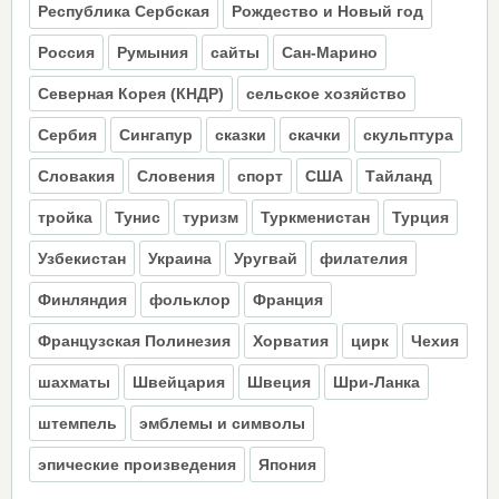
Республика Сербская
Рождество и Новый год
Россия
Румыния
сайты
Сан-Марино
Северная Корея (КНДР)
сельское хозяйство
Сербия
Сингапур
сказки
скачки
скульптура
Словакия
Словения
спорт
США
Тайланд
тройка
Тунис
туризм
Туркменистан
Турция
Узбекистан
Украина
Уругвай
филателия
Финляндия
фольклор
Франция
Французская Полинезия
Хорватия
цирк
Чехия
шахматы
Швейцария
Швеция
Шри-Ланка
штемпель
эмблемы и символы
эпические произведения
Япония