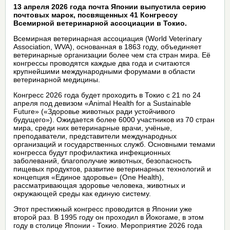
13 апреля 2026 года почта Японии выпустила серию
почтовых марок, посвященных 41 Конгрессу
Всемирной ветеринарной ассоциации в Токио.
Всемирная ветеринарная ассоциация (World Veterinary
Association, WVA), основанная в 1863 году, объединяет
ветеринарные организации более чем ста стран мира. Её
конгрессы проводятся каждые два года и считаются
крупнейшими международными форумами в области
ветеринарной медицины.
Конгресс 2026 года будет проходить в Токио с 21 по 24
апреля под девизом «Animal Health for a Sustainable
Future» («Здоровье животных ради устойчивого
будущего»). Ожидается более 6000 участников из 70 стран
мира, среди них ветеринарные врачи, учёные,
преподаватели, представители международных
организаций и государственных служб. Основными темами
конгресса будут профилактика инфекционных
заболеваний, благополучие животных, безопасность
пищевых продуктов, развитие ветеринарных технологий и
концепция «Единое здоровье» (One Health),
рассматривающая здоровье человека, животных и
окружающей среды как единую систему.
Этот престижный конгресс проводится в Японии уже
второй раз. В 1995 году он проходил в Йокогаме, в этом
году в столице Японии - Токио. Мероприятие 2026 года