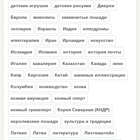
детские игрушки
детские рисунки
Джерси
Европа
живопись
знаменитые лошади
зоопарки
Израиль
Индия
ипподромы
иппотерапия
Иран
Ирландия
искусство
Исландия
Испания
история
история почты
Италия
кавалерия
Казахстан
Канада
кино
Кипр
Киргизия
Китай
книжные иллюстрации
Колумбия
коневодство
конка
конная амуниция
конный спорт
конный транспорт
Корея Северная (КНДР)
королевские лошади
культура и традиции
Латвия
Литва
литература
Лихтенштейн