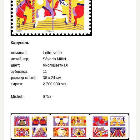
Карусель
номинал:
Lettre verte
дизайнер:
Séverin Millet
цвет:
многоцветная
зубцовка:
11
размер марки:
38 x 24 мм
тираж:
2 700 000 экз.
Michel:
6758