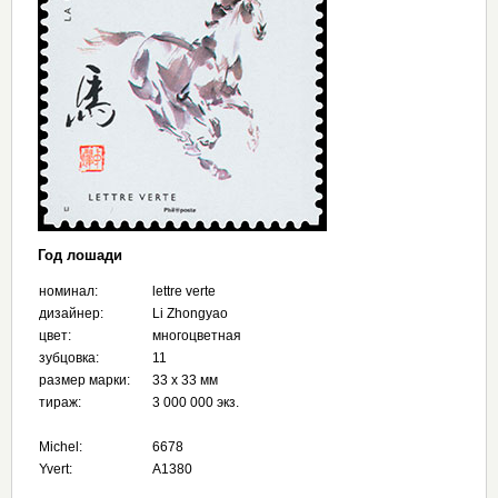
Год лошади
номинал:
lettre verte
дизайнер:
Li Zhongyao
цвет:
многоцветная
зубцовка:
11
размер марки:
33 x 33 мм
тираж:
3 000 000 экз.
Michel:
6678
Yvert:
A1380