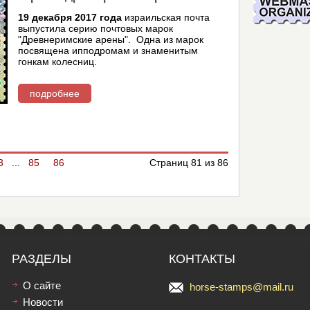
19 декабря 2017 года
израильская почта
выпустила серию почтовых марок
"Древнеримские арены". Одна из марок
посвящена ипподромам и знаменитым
гонкам колесниц.
подробнее
3
...
85
86
Страниц 81 из 86
РАЗДЕЛЫ
КОНТАКТЫ
О сайте
horse-stamps@mail.ru
Новости