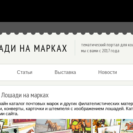
тематический портал для к
АДИ НА МАРКАХ
мы с вами с 2017 года
Статьи
Выставка
Новости
 Лошади на марках
лайн каталог почтовых марок и других филателистических матер
и, конверты, карточки и штемпеля с изображением лошадей. Кат
ми сайта.