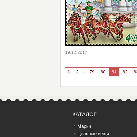
19.12.2017
1
2
...
79
80
81
82
8
КАТАЛОГ
Марки
Цельные вещи