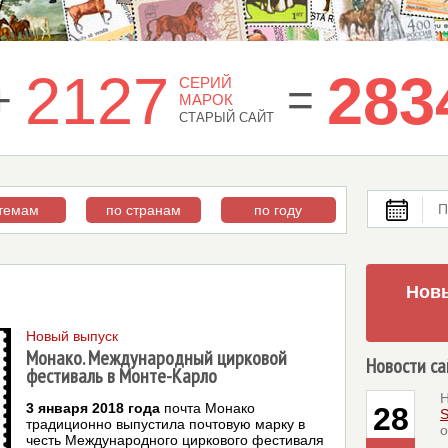
2127
283
+
СЕРИЙ
=
МАРОК
СТАРЫЙ САЙТ
П
 темам
по странам
по году
Новы
Новый выпуск
Монако. Международный цирковой
Новости са
фестиваль в Монте-Карло
Н
3 января 2018 года
почта Монако
28
S
традиционно выпустила почтовую марку в
о
честь Международного циркового фестиваля