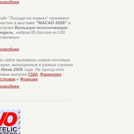
одробнее
айт "Лошади на марках" принимал
частие в выставке
"MACAO 2026"
и
получил
Большую позолоченную
медаль
, набрав 85 баллов из 100
озможных.
одробнее
а сайте выложены новые почтовые
арки, выпущенные в разных странах
в
Июне 2026
года. Не пропустите
овые выпуски
США
,
Фарерских
стровов
и
Франции
.
одробнее