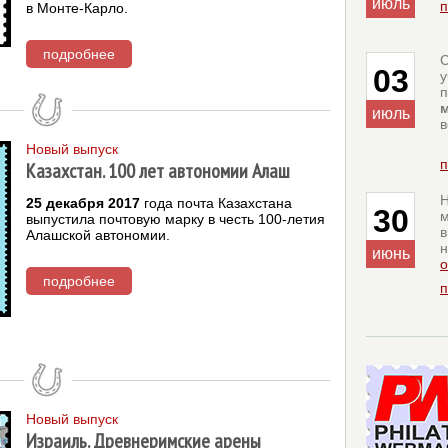
июль
п
в Монте-Карло.
подробнее
C
03
у
июль
в
Новый выпуск
п
Казахстан. 100 лет автономии Алаш
Н
25 декабря 2017
года почта Казахстана
30
м
выпустила почтовую марку в честь 100-летия
Алашской автономии.
н
июнь
о
подробнее
п
Новый выпуск
Израиль. Древнеримские арены