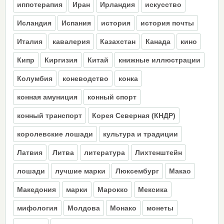
иппотерапия
Иран
Ирландия
искусство
Исландия
Испания
история
история почты
Италия
кавалерия
Казахстан
Канада
кино
Кипр
Киргизия
Китай
книжные иллюстрации
Колумбия
коневодство
конка
конная амуниция
конный спорт
конный транспорт
Корея Северная (КНДР)
королевские лошади
культура и традиции
Латвия
Литва
литература
Лихтенштейн
лошади
лучшие марки
Люксембург
Макао
Македония
марки
Марокко
Мексика
мифология
Молдова
Монако
монеты