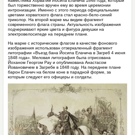
наместника Хорватии Йосипа Елачича 1848 года, который
был торжественно вручен ему во время церемонии
интронизации. Именно с этого периода официальными
цветами хорватского флага стал красно-бело-синий
триколор. На второй марке мы видим фрагмент
современного флага страны. Актуальность изображения
подчеркивают яркие цвета и фигура девушки на
электровелосипеде на переднем плане.
На марке с историческим флагом в качестве фонового
изображения использован отзеркаленный фрагмент
литографии «Въезд бана Йосипа Елачича в Загреб 4 июня
1848 года». Меловая литография была отрисована
Йоханом Георгом Рау и опубликована Анастасом
Йовановичем в Загребе в 1848 году. На переднем плане
барон Елачич на белом коне в парадной форме, за
которым следуют его офицеры и солдаты.