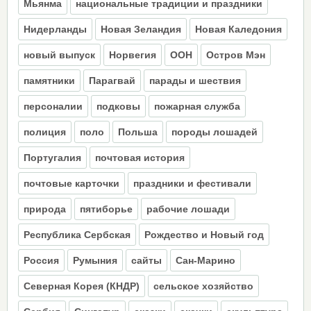
Мьянма
национальные традиции и праздники
Нидерланды
Новая Зеландия
Новая Каледония
новый выпуск
Норвегия
ООН
Остров Мэн
памятники
Парагвай
парады и шествия
персоналии
подковы
пожарная служба
полиция
поло
Польша
породы лошадей
Португалия
почтовая история
почтовые карточки
праздники и фестивали
природа
пятиборье
рабочие лошади
Республика Сербская
Рождество и Новый год
Россия
Румыния
сайты
Сан-Марино
Северная Корея (КНДР)
сельское хозяйство