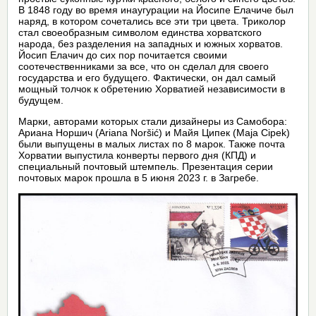
В 1848 году во время инаугурации на Йосипе Елачиче был
наряд, в котором сочетались все эти три цвета. Триколор
стал своеобразным символом единства хорватского
народа, без разделения на западных и южных хорватов.
Йосип Елачич до сих пор почитается своими
соотечественниками за все, что он сделал для своего
государства и его будущего. Фактически, он дал самый
мощный толчок к обретению Хорватией независимости в
будущем.
Марки, авторами которых стали дизайнеры из Самобора:
Ариана Норшич (Ariana Noršić) и Майя Ципек (Maja Cipek)
были выпущены в малых листах по 8 марок. Также почта
Хорватии выпустила конверты первого дня (КПД) и
специальный почтовый штемпель. Презентация серии
почтовых марок прошла в 5 июня 2023 г. в Загребе.