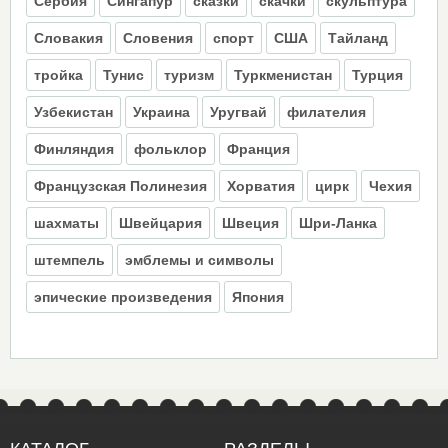
Сербия
Сингапур
сказки
скачки
скульптура
Словакия
Словения
спорт
США
Тайланд
тройка
Тунис
туризм
Туркменистан
Турция
Узбекистан
Украина
Уругвай
филателия
Финляндия
фольклор
Франция
Французская Полинезия
Хорватия
цирк
Чехия
шахматы
Швейцария
Швеция
Шри-Ланка
штемпель
эмблемы и символы
эпические произведения
Япония