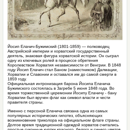
Йосип Елачич-Бужимский (1801-1859) — полководец
Австрийской империи и хорватский государственный
деятель, знаковая фигура хорватской истории. Он сыграл
одну из ключевых ролей в процессе обретения
Королевством Хорватия независимости от Венгрии. В 1848
году Йосип Елачич стал Баном (наместником) Далмации,
Хорватии и Славонии и оставался им до самой смерти в
1859 году.
Официальная интронизация барона Йосипа Елачича
Бужимского состоялась в Загребе 5 июня 1848 года. Во
время торжественной церемонии Йосипу Елачичу - бану
Хорватии был вручен флаг как символ власти и чести
правителя страны.
Именно с персоной Елачича связана одна из самых
популярных исторических гипотез, объясняющих
возникновение триколора на официальном флаге страны.
Долгое время традиционной одеждой хорватов считались
простые суконные куртки красного, белого и синего цветов.