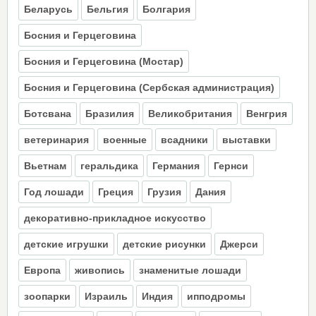
Беларусь
Бельгия
Болгария
Босния и Герцеговина
Босния и Герцеговина (Moстар)
Босния и Герцеговина (Сербская администрация)
Ботсвана
Бразилия
Великобритания
Венгрия
ветеринария
военные
всадники
выставки
Вьетнам
геральдика
Германия
Гернси
Год лошади
Греция
Грузия
Дания
декоративно-прикладное искусство
детские игрушки
детские рисунки
Джерси
Европа
живопись
знаменитые лошади
зоопарки
Израиль
Индия
ипподромы