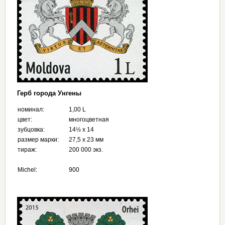
Герб города Унгены
номинал:
1,00 L
цвет:
многоцветная
зубцовка:
14½ х 14
размер марки:
27,5 x 23 мм
тираж:
200 000 экз.
Michel:
900