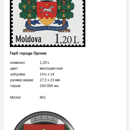
Герб города Оргеев
номинал:
1,20 L
цвет:
многоцветная
зубцовка:
14½ х 14
размер марки:
27,5 x 23 мм
тираж:
200 000 экз.
Michel:
901