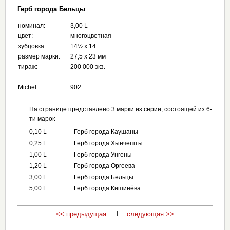
Герб города Бельцы
номинал:
3,00 L
цвет:
многоцветная
зубцовка:
14½ х 14
размер марки:
27,5 x 23 мм
тираж:
200 000 экз.
Michel:
902
На странице представлено 3 марки из серии, состоящей из 6-
ти марок
0,10 L
Герб города Каушаны
0,25 L
Герб города Хынчешты
1,00 L
Герб города Унгены
1,20 L
Герб города Оргеева
3,00 L
Герб города Бельцы
5,00 L
Герб города Кишинёва
<< предыдущая
I
следующая >>