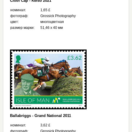
Cloth Cap - Kelso 2021
номинал:
1,65 £
фотограф:
Grossick Photography
цвет:
многоцветная
размер марки:
51,46 x 40 мм
Ballabriggs - Grand National 2011
номинал:
3,62 £
фотограф:
Grossick Photography