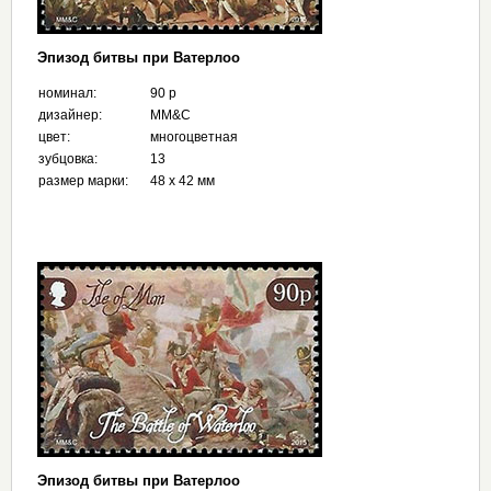
Эпизод битвы при Ватерлоо
номинал:
90 p
дизайнер:
MM&C
цвет:
многоцветная
зубцовка:
13
размер марки:
48 х 42 мм
Эпизод битвы при Ватерлоо