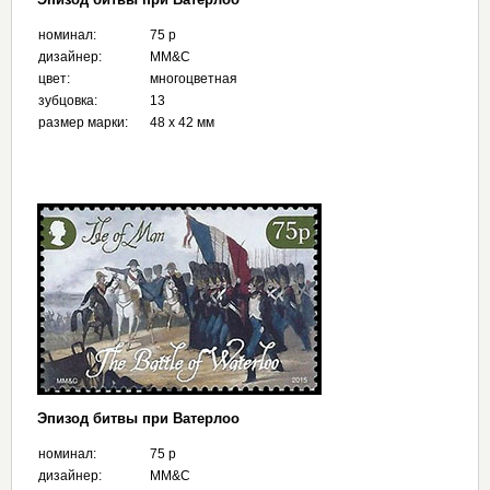
номинал:
75 p
дизайнер:
MM&C
цвет:
многоцветная
зубцовка:
13
размер марки:
48 х 42 мм
Эпизод битвы при Ватерлоо
номинал:
75 p
дизайнер:
MM&C