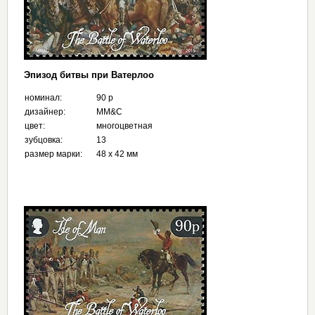
Эпизод битвы при Ватерлоо
номинал:
90 p
дизайнер:
MM&C
цвет:
многоцветная
зубцовка:
13
размер марки:
48 х 42 мм