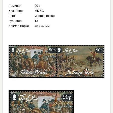
номинал:
90 p
дизайнер:
MM&C
цвет:
многоцветная
зубцовка:
13
размер марки:
48 х 42 мм