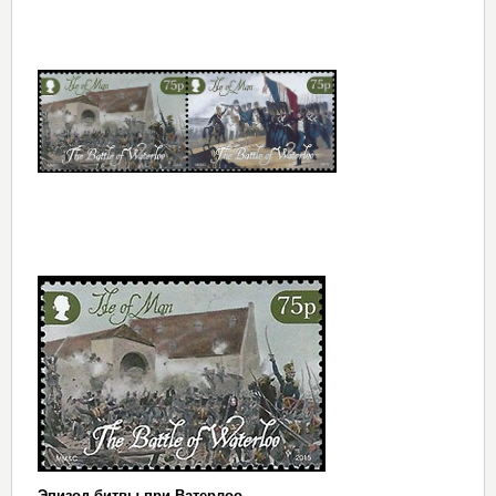
Эпизод битвы при Ватерлоо