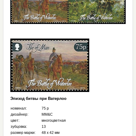
Эпизод битвы при Ватерлоо
номинал:
75 p
дизайнер:
MM&C
цвет:
многоцветная
зубцовка:
13
размер марки:
48 х 42 мм