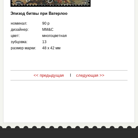
Эпизод битвы при Ватерлоо
номинал:
90 p
дизайнер:
MM&C
цвет:
многоцветная
зубцовка:
13
размер марки:
48 х 42 мм
<< предыдущая
I
следующая >>