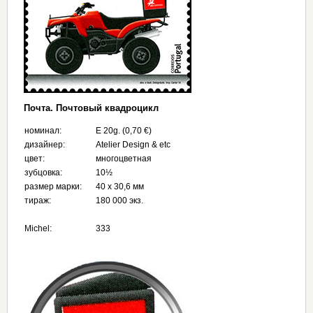
Почта. Почтовый квадроцикл
номинал:
E 20g. (0,70 €)
дизайнер:
Atelier Design & etc
цвет:
многоцветная
зубцовка:
10½
размер марки:
40 x 30,6 мм
тираж:
180 000 экз.
Michel:
333