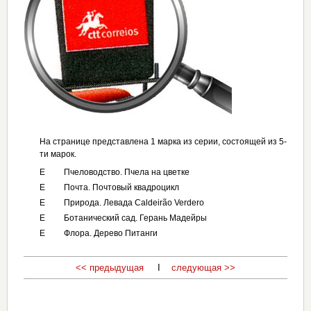
На странице представлена 1 марка из серии, состоящей из 5-
ти марок.
E
Пчеловодство. Пчела на цветке
E
Почта. Почтовый квадроцикл
E
Природа. Левада Caldeirão Verdero
E
Ботанический сад. Герань Мадейры
E
Флора. Дерево Питанги
<< предыдущая
I
следующая >>