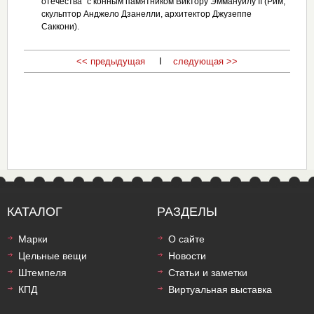
отечества" с конным памятником Виктору Эммануилу II (Рим,
скульптор Анджело Дзанелли, архитектор Джузеппе
Саккони).
<< предыдущая
I
следующая >>
КАТАЛОГ
РАЗДЕЛЫ
Марки
О сайте
Цельные вещи
Новости
Штемпеля
Статьи и заметки
КПД
Виртуальная выставка