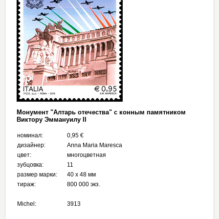
Монумент "Алтарь отечества" с конным памятником
Виктору Эммануилу II
номинал:
0,95 €
дизайнер:
Anna Maria Maresca
цвет:
многоцветная
зубцовка:
11
размер марки:
40 х 48 мм
тираж:
800 000 экз.
Michel:
3913