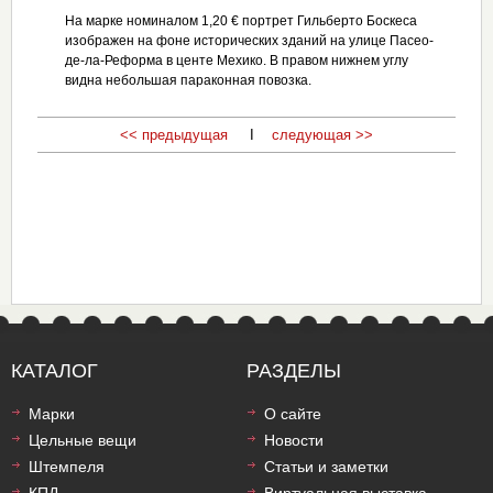
На марке номиналом 1,20 € портрет Гильберто Боскеса
изображен на фоне исторических зданий на улице Пасео-
де-ла-Реформа в центе Мехико. В правом нижнем углу
видна небольшая параконная повозка.
<< предыдущая
I
следующая >>
КАТАЛОГ
РАЗДЕЛЫ
Марки
О сайте
Цельные вещи
Новости
Штемпеля
Статьи и заметки