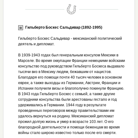
Гильберто Боскес Сальдивар (1892-1995)
Гильберто Боскес Сальдивар - мексиканский политический
деятель и дипломат.
В 1939-1943 годах был генеральным консулом Мексики в
Марселе. Во время оккупации Франции немецкими войсками
консульство под руководством Гильберто Боскеса выдавало
тысячи виз в Мексику людям, бежавшим от нацистов.
Благодаря его помощи почти 40 тысяч человек в основном
евреи, а также выходцы из Германии, Австрии, Франции и
Испании получили визы и благополучно покинули Францию.
В 1943 года Гильберто Боскес с семьей, а также другие
сотрудники консульства были арестованы гестапо и год
удерживались в Германии. 1944 году в результате
проведенных переговоров между правительствами им
удалось вернуться на родину. Мексиканский дипломат
прожил долгую жизнь и умер в возрасте 103 лет. О его
благородной деятельности и помощи беженцам во время
войны стало широко известно только после его смерти.