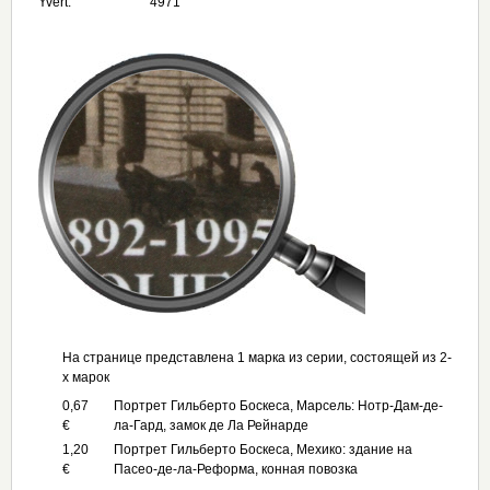
Yvert:
4971
На странице представлена 1 марка из серии, состоящей из 2-
х марок
0,67
Портрет Гильберто Боскеса, Марсель: Нотр-Дам-де-
€
ла-Гард, замок де Ла Рейнарде
1,20
Портрет Гильберто Боскеса, Мехико: здание на
€
Пасео-де-ла-Реформа, конная повозка