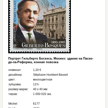
Портрет Гильберто Боскеса, Мехико: здание на Пасео-
де-ла-Реформа, конная повозка
номинал:
1,20 €
дизайнер:
Stéphane Humbert-Basset
цвет:
многоцветная
зубцовка:
12¾
размер марки:
40 x 40 мм
тираж:
1 000 020 экз.
Michel:
6177