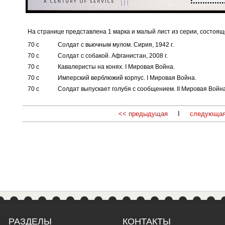
На странице представлена 1 марка и малый лист из серии, состояще
70 с
Солдат с вьючным мулом. Сирия, 1942 г.
70 с
Солдат с собакой. Афганистан, 2008 г.
70 с
Кавалеристы на конях. I Мировая Война.
70 с
Имперский верблюжий корпус. I Мировая Война.
70 с
Солдат выпускает голубя с сообщением. II Мировая Война
<< предыдущая
I
следующая
РАЗДЕЛЫ
КОНТАКТЫ