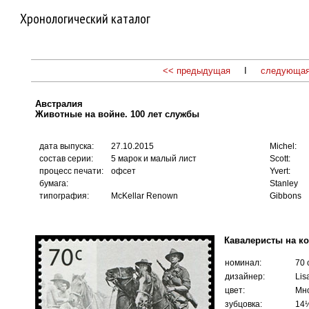
Хронологический каталог
<< предыдущая
I
следующая
Австралия
Животные на войне. 100 лет службы
дата выпуска:
27.10.2015
Michel:
состав серии:
5 марок и малый лист
Scott:
процесс печати:
офсет
Yvert:
бумага:
Stanley
типография:
McKellar Renown
Gibbons
Кавалеристы на ко
номинал:
70 
дизайнер:
Lis
цвет:
Мн
зубцовка:
14