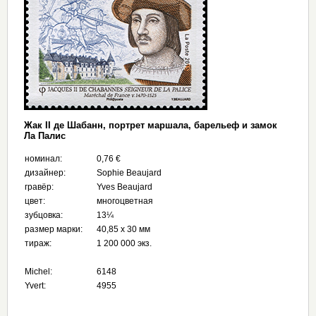
Жак II де Шабанн, портрет маршала, барельеф и замок
Ла Палис
номинал:
0,76 €
дизайнер:
Sophie Beaujard
гравёр:
Yves Beaujard
цвет:
многоцветная
зубцовка:
13¼
размер марки:
40,85 x 30 мм
тираж:
1 200 000 экз.
Michel:
6148
Yvert:
4955