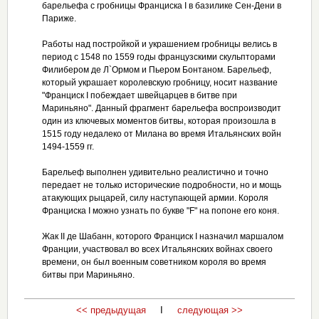
барельефа с гробницы Франциска I в базилике Сен-Дени в
Париже.
Работы над постройкой и украшением гробницы велись в
период с 1548 по 1559 годы французскими скульпторами
Филибером де Л`Ормом и Пьером Бонтаном. Барельеф,
который украшает королевскую гробницу, носит название
"Франциск I побеждает швейцарцев в битве при
Мариньяно". Данный фрагмент барельефа воспроизводит
один из ключевых моментов битвы, которая произошла в
1515 году недалеко от Милана во время Итальянских войн
1494-1559 гг.
Барельеф выполнен удивительно реалистично и точно
передает не только исторические подробности, но и мощь
атакующих рыцарей, силу наступающей армии. Короля
Франциска I можно узнать по букве "F" на попоне его коня.
Жак II де Шабанн, которого Франциск I назначил маршалом
Франции, участвовал во всех Итальянских войнах своего
времени, он был военным советником короля во время
битвы при Мариньяно.
<< предыдущая
I
следующая >>