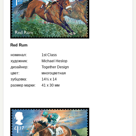
Red Rum
номинал:
1st Class
художник:
Michael Heslop
дизайнер:
Together Design
цвет:
многоцветная
зубцовка:
14½ x 14
размер марки:
41 x 30 мм