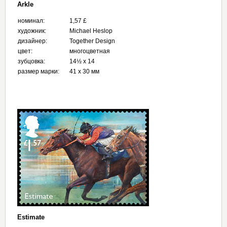
Arkle
номинал:
1,57 £
художник:
Michael Heslop
дизайнер:
Together Design
цвет:
многоцветная
зубцовка:
14½ x 14
размер марки:
41 x 30 мм
Estimate