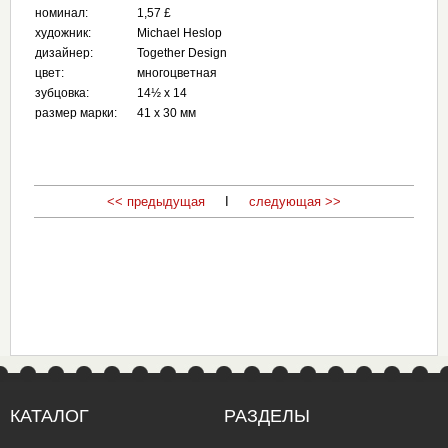
номинал:
1,57 £
художник:
Michael Heslop
дизайнер:
Together Design
цвет:
многоцветная
зубцовка:
14½ x 14
размер марки:
41 x 30 мм
<< предыдущая
I
следующая >>
КАТАЛОГ
РАЗДЕЛЫ