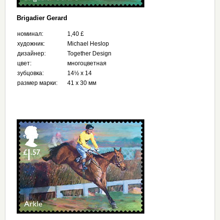
Brigadier Gerard
номинал:
1,40 £
художник:
Michael Heslop
дизайнер:
Together Design
цвет:
многоцветная
зубцовка:
14½ x 14
размер марки:
41 x 30 мм