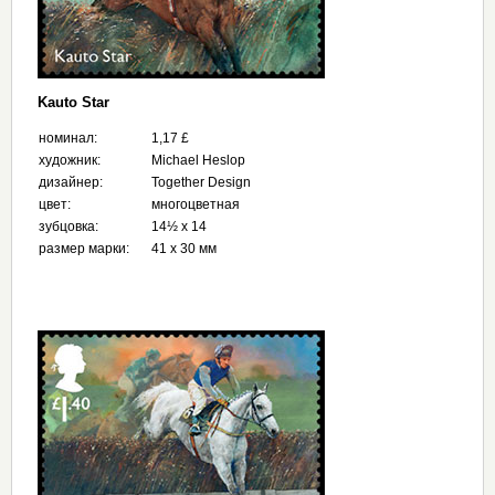
Kauto Star
номинал:
1,17 £
художник:
Michael Heslop
дизайнер:
Together Design
цвет:
многоцветная
зубцовка:
14½ x 14
размер марки:
41 x 30 мм