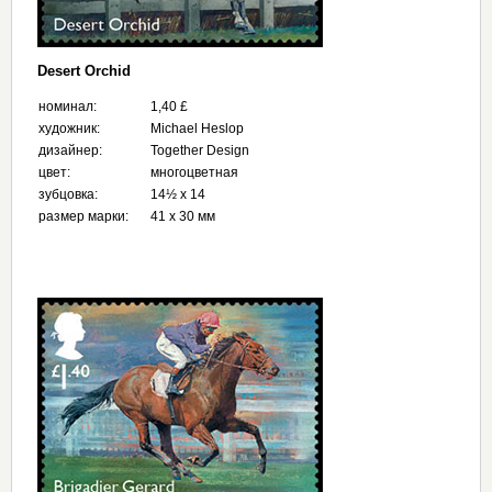
Desert Orchid
номинал:
1,40 £
художник:
Michael Heslop
дизайнер:
Together Design
цвет:
многоцветная
зубцовка:
14½ x 14
размер марки:
41 x 30 мм