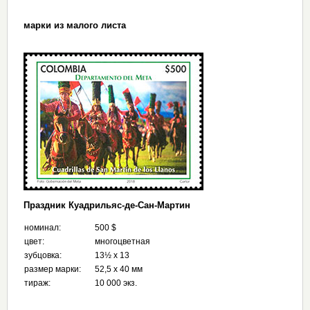
марки из малого листа
Праздник Куадрильяс-де-Сан-Мартин
номинал:
500 $
цвет:
многоцветная
зубцовка:
13½ х 13
размер марки:
52,5 x 40 мм
тираж:
10 000 экз.