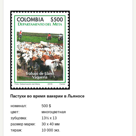
Пастухи во время вакерии в Льяносе
номинал:
500 $
цвет:
многоцветная
зубцовка:
13½ х 13
размер марки:
30 х 40 мм
тираж:
10 000 экз.