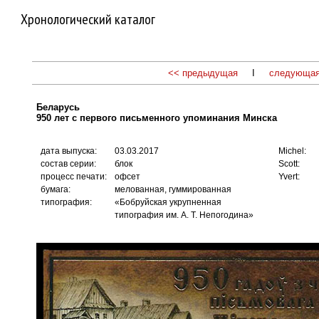
Хронологический каталог
<< предыдущая
I
следующая
Беларусь
950 лет с первого письменного упоминания Минска
дата выпуска:
03.03.2017
Michel:
состав серии:
блок
Scott:
процесс печати:
офсет
Yvert:
бумага:
мелованная, гуммированная
типография:
«Бобруйская укрупненная
типография им. А. Т. Непогодина»