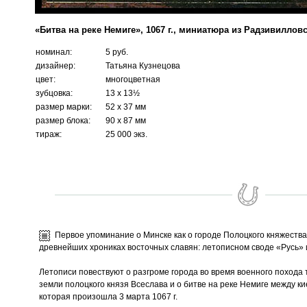
«Битва на реке Немиге», 1067 г., миниатюра из Радзивиллов
номинал:
5 руб.
дизайнер:
Татьяна Кузнецова
цвет:
многоцветная
зубцовка:
13 х 13½
размер марки:
52 х 37 мм
размер блока:
90 х 87 мм
тираж:
25 000 экз.
Первое упоминание о Минске как о городе Полоцкого княжества 
древнейших хрониках восточных славян: летописном своде «Русь» 
Летописи повествуют о разгроме города во время военного похода 
земли полоцкого князя Всеслава и о битве на реке Немиге между к
которая произошла 3 марта 1067 г.