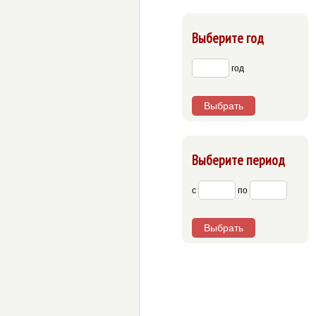
Выберите год
год
Выбрать
Выберите период
с
по
Выбрать