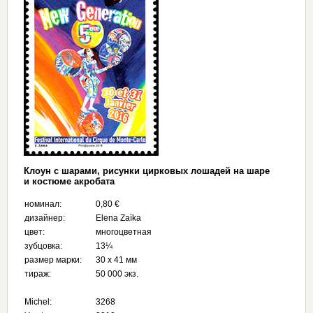
Клоун с шарами, рисунки цирковых лошадей на шаре
и костюме акробата
номинал:
0,80 €
дизайнер:
Elena Zaïka
цвет:
многоцветная
зубцовка:
13¼
размер марки:
30 x 41 мм
тираж:
50 000 экз.
Michel:
3268