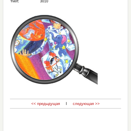
Yvert:
3010
<< предыдущая
I
следующая >>