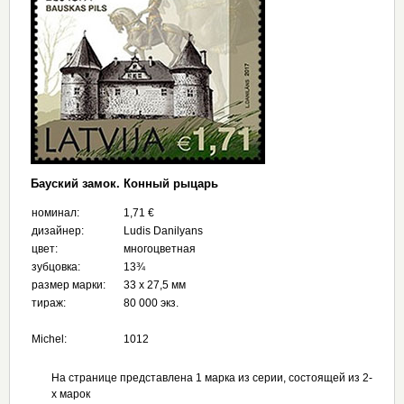
Бауский замок. Конный рыцарь
номинал:
1,71 €
дизайнер:
Ludis Danilyans
цвет:
многоцветная
зубцовка:
13¾
размер марки:
33 x 27,5 мм
тираж:
80 000 экз.
Michel:
1012
На странице представлена 1 марка из серии, состоящей из 2-
х марок