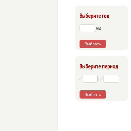
Выберите год
год
Выбрать
Выберите период
с
по
Выбрать