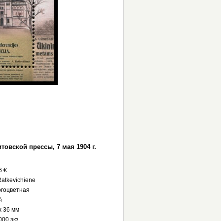
товской прессы, 7 мая 1904 г.
6 €
Ratkevichiene
гоцветная
¾
х 36 мм
000 экз.