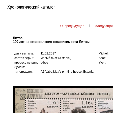
Хронологический каталог
<< предыдущая
I
следующая
Литва
100 лет восстановления независимости Литвы
дата выпуска:
11.02.2017
Michel:
состав серии:
малый лист (3 марки)
Scott:
процесс печати:
офсет
Yvert:
бумага:
типография:
AS Vaba Maa's printing house, Estonia