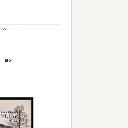
 >>
Bl 54