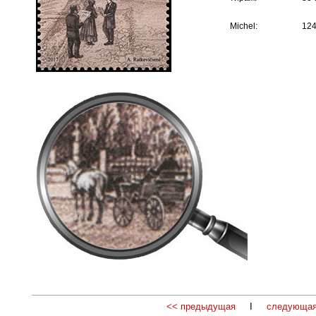
Michel:
12
<< предыдущая
I
следующая