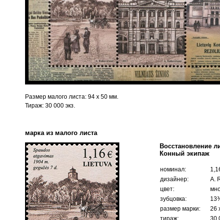
Размер малого листа: 94 x 50 мм.
Тираж: 30 000 экз.
марка из малого листа
Восстановление ли
Конный экипаж
номинал:
1,1
дизайнер:
A. 
цвет:
мно
зубцовка:
13
размер марки:
26 
тираж:
30 