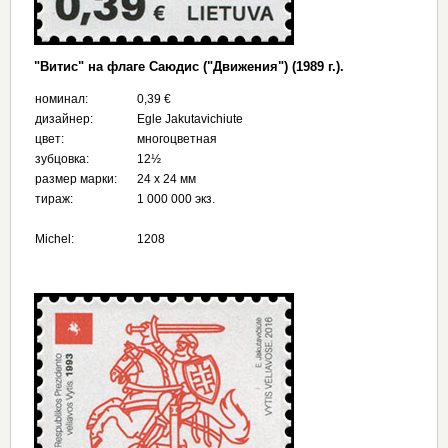
"Витис" на флаге Саюдис ("Движения") (1989 г.).
номинал:
0,39 €
дизайнер:
Egle Jakutavichiute
цвет:
многоцветная
зубцовка:
12½
размер марки:
24 х 24 мм
тираж:
1 000 000 экз.
Michel:
1208