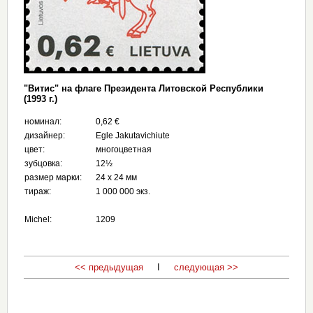
"Витис" на флаге Президента Литовской Республики
(1993 г.)
номинал:
0,62 €
дизайнер:
Egle Jakutavichiute
цвет:
многоцветная
зубцовка:
12½
размер марки:
24 х 24 мм
тираж:
1 000 000 экз.
Michel:
1209
<< предыдущая
I
следующая >>