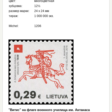
цвет:
многоцветная
зубцовка:
12½
размер марки:
24 х 24 мм
тираж:
1 000 000 экз.
Michel:
1206
"Витис" на флаге военного училища им. Антанаса