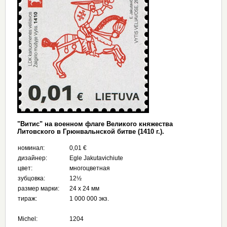
"Витис" на военном флаге Великого княжества
Литовского в Грюнвальнской битве (1410 г.).
номинал:
0,01 €
дизайнер:
Egle Jakutavichiute
цвет:
многоцветная
зубцовка:
12½
размер марки:
24 х 24 мм
тираж:
1 000 000 экз.
Michel:
1204