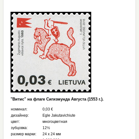
"Витис" на флаге Сигизмунда Августа (1553 г.).
номинал:
0,03 €
дизайнер:
Egle Jakutavichiute
цвет:
многоцветная
зубцовка:
12½
размер марки:
24 х 24 мм