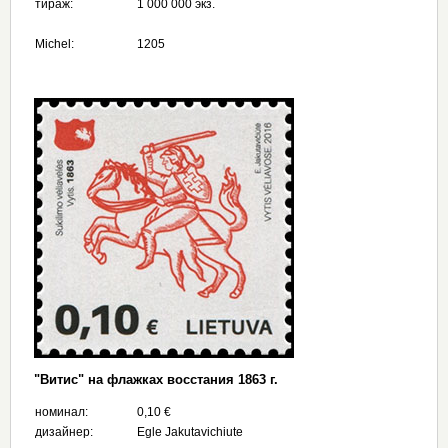
тираж:
1 000 000 экз.
Michel:
1205
"Витис" на флажках восстания 1863 г.
номинал:
0,10 €
дизайнер:
Egle Jakutavichiute