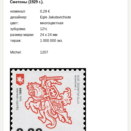
Сметоны (1929 г.).
номинал:
0,29 €
дизайнер:
Egle Jakutavichiute
цвет:
многоцветная
зубцовка:
12½
размер марки:
24 х 24 мм
тираж:
1 000 000 экз.
Michel:
1207