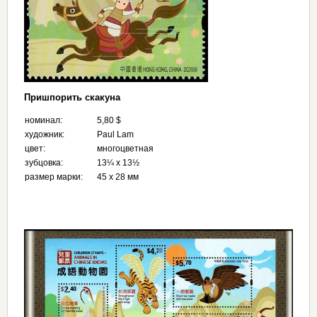
Пришпорить скакуна
номинал:
5,80 $
художник:
Paul Lam
цвет:
многоцветная
зубцовка:
13¼ x 13½
размер марки:
45 x 28 мм