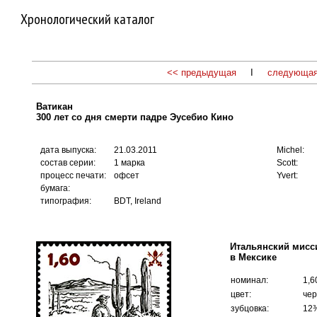
Хронологический каталог
<< предыдущая
I
следующая
Ватикан
300 лет со дня смерти падре Эусебио Кино
дата выпуска:
21.03.2011
Michel:
состав серии:
1 марка
Scott:
процесс печати:
офсет
Yvert:
бумага:
типография:
BDT, Ireland
Итальянский мисси
в Мексике
номинал:
1,6
цвет:
чер
зубцовка:
12