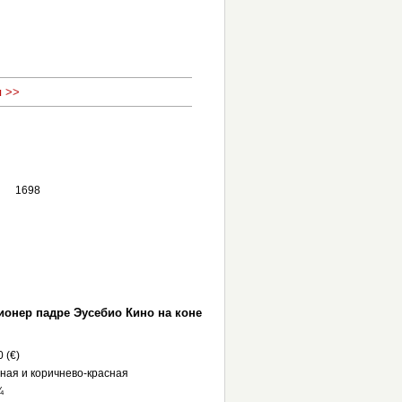
 >>
1698
онер падре Эусебио Кино на коне
0 (€)
ная и коричнево-красная
¾