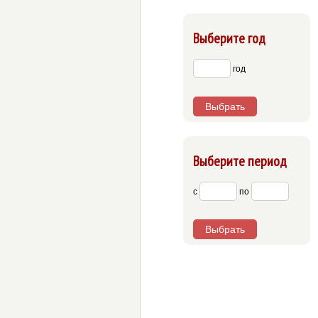
Выберите год
год
Выбрать
Выберите период
с
по
Выбрать